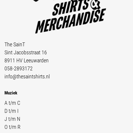
The SainT
Sint Jacobsstraat 16
8911 HV Leeuwarden
058-2893172
info@thesaintshirts.nl
Muziek
A t/m C
D t/m I
J t/m N
O t/m R