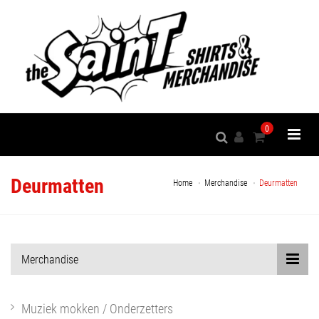
0
Deurmatten
Home
Merchandise
Deurmatten
Merchandise
Muziek mokken / Onderzetters