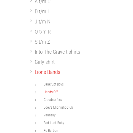
A t/m C
D t/m I
J t/m N
O t/m R
S t/m Z
Into The Grave t shirts
Girly shirt
Lions Bands
Bankrupt Boys
Hands Off
Cloudsurfers
Joey's Midnight Club
Vannelly
Bad Luck Baby
Fo Burbon