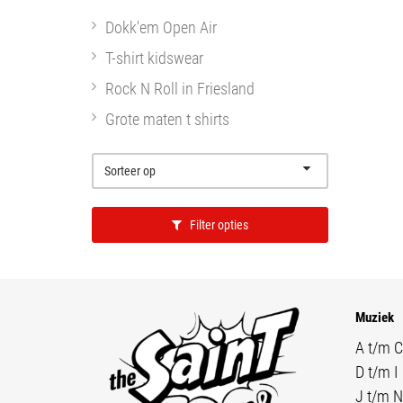
Dokk'em Open Air
T-shirt kidswear
Rock N Roll in Friesland
Grote maten t shirts
Sorteer op
Filter opties
Muziek
A t/m C
D t/m I
J t/m N