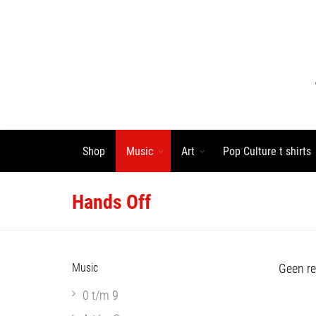
Shop
Music
Art
Pop Culture t shirts
Hands Off
Music
Geen re
0 t/m 9