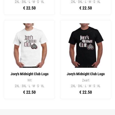
2XL · 3XL · L · M · S · XL
2XL · 3XL · L · M · S · XL
€ 22.50
€ 22.50
Joey's Midnight Club Logo
Joey's Midnight Club Logo
Wit
Zwart
2XL · 3XL · L · M · S · XL
2XL · 3XL · L · M · S · XL
€ 22.50
€ 22.50