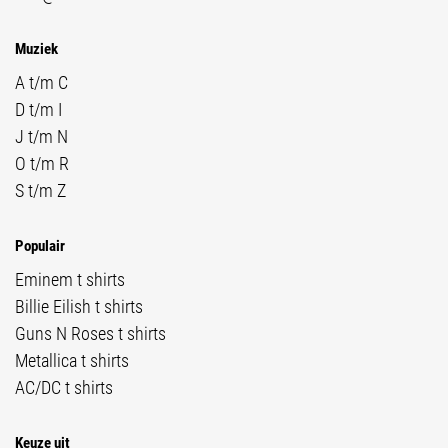
Muziek
A t/m C
D t/m I
J t/m N
O t/m R
S t/m Z
Populair
Eminem t shirts
Billie Eilish t shirts
Guns N Roses t shirts
Metallica t shirts
AC/DC t shirts
Keuze uit