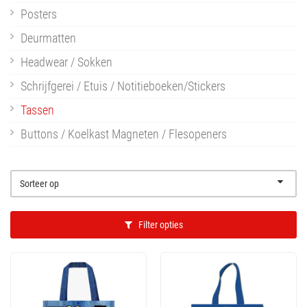
Posters
Deurmatten
Headwear / Sokken
Schrijfgerei / Etuis / Notitieboeken/Stickers
Tassen
Buttons / Koelkast Magneten / Flesopeners
Patches
Muziek sleutelhangers / Pins / Sieraden
Sorteer op
Boeken / CD/ Vinyl
Filter opties