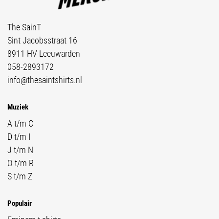
The SainT
Sint Jacobsstraat 16
8911 HV Leeuwarden
058-2893172
info@thesaintshirts.nl
Muziek
A t/m C
D t/m I
J t/m N
O t/m R
S t/m Z
Populair