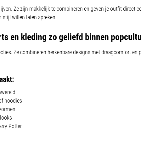
lijven. Ze zijn makkelijk te combineren en geven je outfit direct e
 stijl willen laten spreken.
rts en kleding zo geliefd binnen popcult
lecties. Ze combineren herkenbare designs met draagcomfort en pa
aakt:
lmwereld
 of hoodies
asvormen
 looks
arry Potter