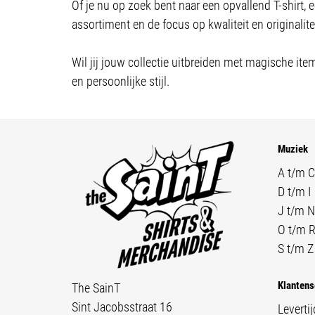
Of je nu op zoek bent naar een opvallend T-shirt, ee
assortiment en de focus op kwaliteit en originalitei
Wil jij jouw collectie uitbreiden met magische ite
en persoonlijke stijl.
Muziek
A t/m C
D t/m I
J t/m N
O t/m 
S t/m Z
Klantens
The SainT
Sint Jacobsstraat 16
Levertij