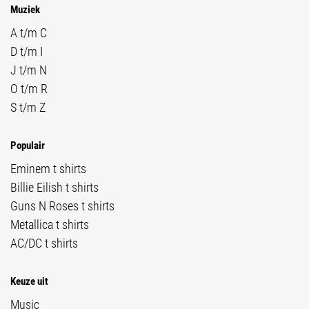
Muziek
A t/m C
D t/m I
J t/m N
O t/m R
S t/m Z
Populair
Eminem t shirts
Billie Eilish t shirts
Guns N Roses t shirts
Metallica t shirts
AC/DC t shirts
Keuze uit
Music