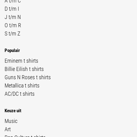
A t/m C
D t/m I
J t/m N
O t/m R
S t/m Z
Populair
Eminem t shirts
Billie Eilish t shirts
Guns N Roses t shirts
Metallica t shirts
AC/DC t shirts
Keuze uit
Music
Art