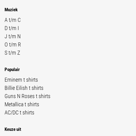
Muziek
A t/m C
D t/m I
J t/m N
O t/m R
S t/m Z
Populair
Eminem t shirts
Billie Eilish t shirts
Guns N Roses t shirts
Metallica t shirts
AC/DC t shirts
Keuze uit