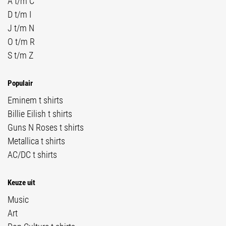
A t/m C
D t/m I
J t/m N
O t/m R
S t/m Z
Populair
Eminem t shirts
Billie Eilish t shirts
Guns N Roses t shirts
Metallica t shirts
AC/DC t shirts
Keuze uit
Music
Art