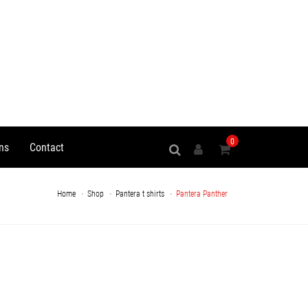
0
ns
Contact
Home
Shop
Pantera t shirts
Pantera Panther