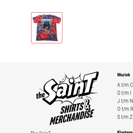
Muziek
A t/m C
D t/m I
J t/m N
O t/m 
S t/m Z
Klantens