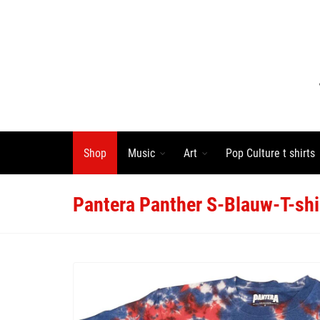
Shop
Music
Art
Pop Culture t shirts
Pantera Panther S-Blauw-T-shi