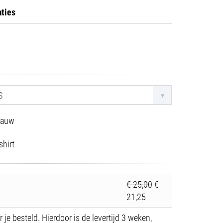
aties
S
lauw
shirt
€ 25,00
€
21,25
 je besteld. Hierdoor is de levertijd 3 weken,