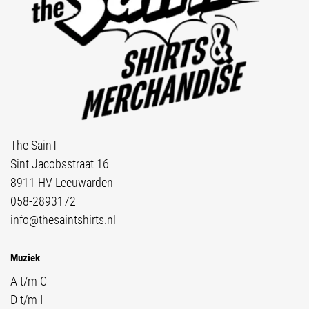
The SainT
Sint Jacobsstraat 16
8911 HV Leeuwarden
058-2893172
info@thesaintshirts.nl
Muziek
A t/m C
D t/m I