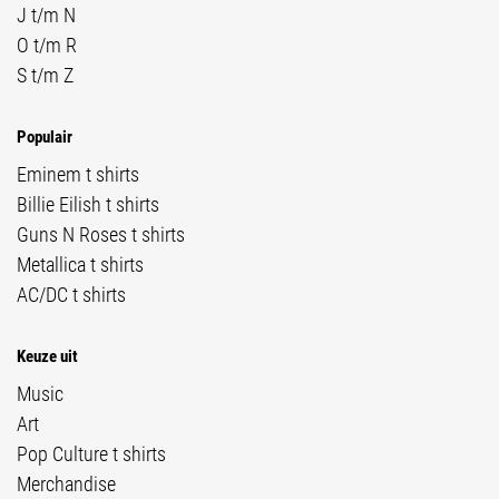
J t/m N
O t/m R
S t/m Z
Populair
Eminem t shirts
Billie Eilish t shirts
Guns N Roses t shirts
Metallica t shirts
AC/DC t shirts
Keuze uit
Music
Art
Pop Culture t shirts
Merchandise