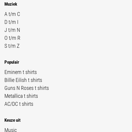
Muziek
A t/m C
D t/m I
J t/m N
O t/m R
S t/m Z
Populair
Eminem t shirts
Billie Eilish t shirts
Guns N Roses t shirts
Metallica t shirts
AC/DC t shirts
Keuze uit
Music