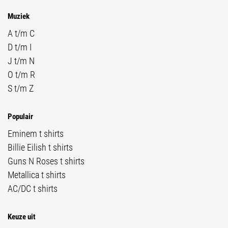
Muziek
A t/m C
D t/m I
J t/m N
O t/m R
S t/m Z
Populair
Eminem t shirts
Billie Eilish t shirts
Guns N Roses t shirts
Metallica t shirts
AC/DC t shirts
Keuze uit