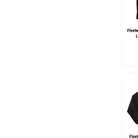
Fleet
L
Flee