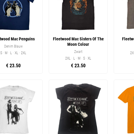
twood Mac Penguins
Fleetwood Mac Sisters Of The
Fleetw
Moon Colour
Denim Blauw
Zwart
S · M · L · XL · 2XL
2X
2XL · L · M · S · XL
€ 23.50
€ 23.50