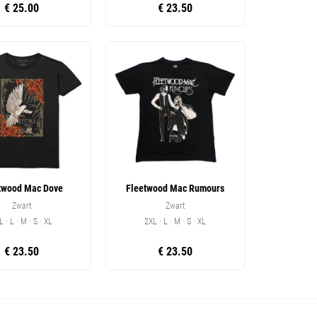
€ 25.00
€ 23.50
twood Mac Dove
Fleetwood Mac Rumours
Zwart
Zwart
L · L · M · S · XL
2XL · L · M · S · XL
€ 23.50
€ 23.50