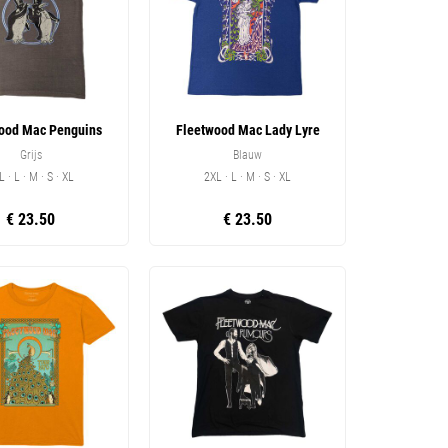
ood Mac Penguins
Fleetwood Mac Lady Lyre
Grijs
Blauw
L · L · M · S · XL
2XL · L · M · S · XL
€ 23.50
€ 23.50