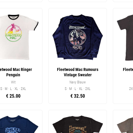
eetwood Mac Ringer
Fleetwood Mac Rumours
Fleet
Penguin
Vintage Sweater
Wit
Navy Blauw
S · M · L · XL · 2XL
S · M · L · XL · 2XL
2X
€ 25.00
€ 32.50