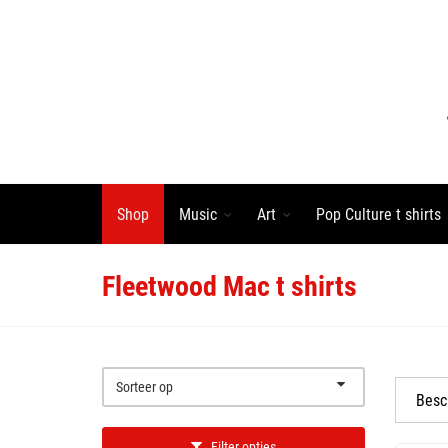
Shop
Music
Art
Pop Culture t shirts
Fleetwood Mac t shirts
Sorteer op
Besc
Filter opties