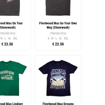
wood Mac On Tour
Fleetwood Mac Go Your Own
(Stonewash)
Way (Stonewash)
Charcoal Grijs
Charcoal Grijs
· M · L · XL · 2XL
S · M · L · XL · 2XL
€ 23.50
€ 23.50
wood Mac Lindsey
Fleetwood Mac Dreams