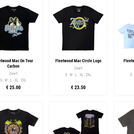
etwood Mac On Tour
Fleetwood Mac Circle Logo
Fleet
Carbon
Zwart
Zwart
S · M · L · XL · 2XL
S 
S · M · L · XL · 2XL
€ 25.00
€ 23.50