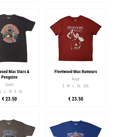
wood Mac Stars &
Fleetwood Mac Rumours
Penguins
Rood
Zwart
S · M · L · XL · 2XL
L · L · M · S · XL
€ 23.50
€ 23.50