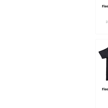
Fle
2X
Fle