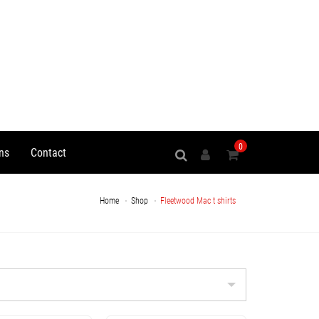
0
ns
Contact
Home
Shop
Fleetwood Mac t shirts