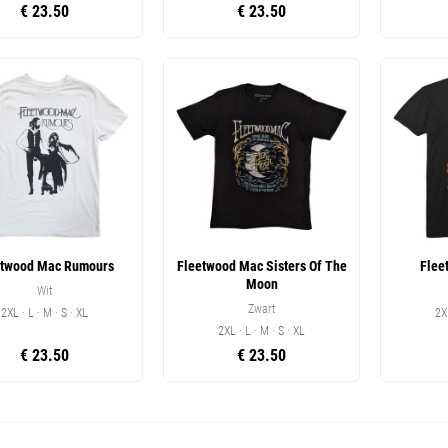
€ 23.50
€ 23.50
etwood Mac Rumours
Fleetwood Mac Sisters Of The
Flee
Moon
Wit
Zwart
2XL · L · M · S · XL
2X
2XL · L · M · S · XL
€ 23.50
€ 23.50