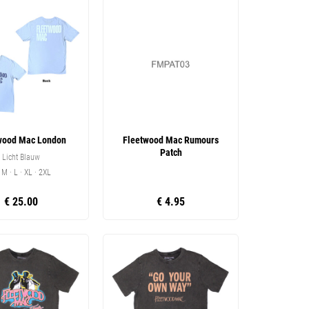
wood Mac London
Fleetwood Mac Rumours
Patch
Licht Blauw
· M · L · XL · 2XL
€ 25.00
€ 4.95