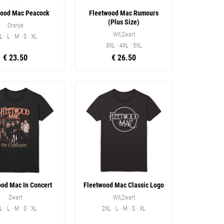
wood Mac Peacock
Fleetwood Mac Rumours
(Plus Size)
Oranje
Wit,Zwart
L · L · M · S · XL
3XL · 4XL · 5XL
€ 23.50
€ 26.50
ood Mac In Concert
Fleetwood Mac Classic Logo
Zwart
Wit,Zwart
L · L · M · S · XL
2XL · L · M · S · XL