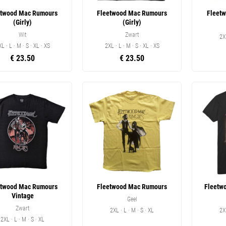
etwood Mac Rumours
Fleetwood Mac Rumours
Fleet
(Girly)
(Girly)
Wit
Zwart
2X
L · L · M · S · XL · XS
2XL · L · M · S · XL · XS
€ 23.50
€ 23.50
etwood Mac Rumours
Fleetwood Mac Rumours
Fleetw
Vintage
Geel
Zwart
2XL · L · M · S · XL
2X
2XL · L · M · S · XL