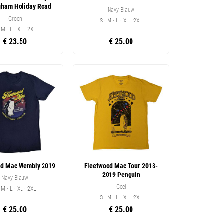
gham Holiday Road
Navy Blauw
Groen
S · M · L · XL · 2XL
· M · L · XL · 2XL
€ 23.50
€ 25.00
od Mac Wembly 2019
Fleetwood Mac Tour 2018-
2019 Penguin
Navy Blauw
Geel
· M · L · XL · 2XL
S · M · L · XL · 2XL
€ 25.00
€ 25.00