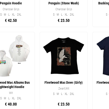
Penguin Hoodie
Penguin (Stone Wash)
Buckin
Charcoal Grijs
Charcoal Grijs
S · M · L · XL · 2XL
S · M · L · XL · 2XL
S 
€ 42.50
€ 23.50
wood Mac Albums Bus
Fleetwood Mac Dove (Girly)
Fleetwo
ightweight Hoodie
Zwart,Wit
Wit
S · M · L · XL · 2XL
S 
S · M · L · XL · 2XL
€ 40.00
€ 23.50