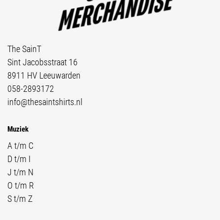
The SainT
Sint Jacobsstraat 16
8911 HV Leeuwarden
058-2893172
info@thesaintshirts.nl
Muziek
A t/m C
D t/m I
J t/m N
O t/m R
S t/m Z