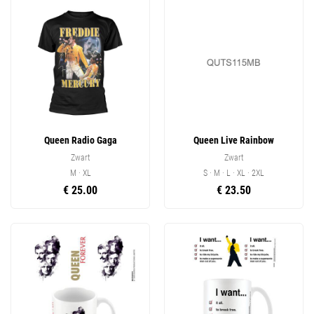
Queen Radio Gaga
Queen Live Rainbow
Zwart
Zwart
M · XL
S · M · L · XL · 2XL
€ 25.00
€ 23.50