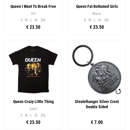
Queen I Want To Break Free
Queen Fat Bottomed Girls
Wit
Blauw
S · M · L · XL · 2XL
S · M · L · XL · 2XL
€ 23.50
€ 23.50
Queen Crazy Little Thing
Sleutelhanger Silver Crest
Double Sided
Zwart
S · M · L · XL · 2XL
€ 23.50
€ 7.00