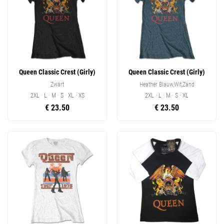
Queen Classic Crest (Girly)
Queen Classic Crest (Girly)
Zwart
Heather Blauw,Wit,Zand
2XL · L · M · S · XL · XS
2XL · L · M · S · XL
€ 23.50
€ 23.50