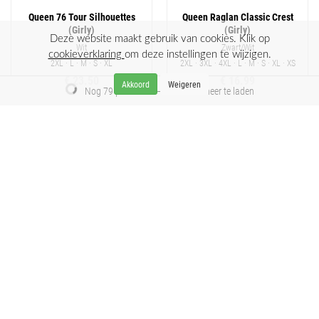
Queen 76 Tour Silhouettes
Queen Raglan Classic Crest
(Girly)
(Girly)
Deze website maakt gebruik van cookies. Klik op
Wit
Zwart/Wit
cookieverklaring
om deze instellingen te wijzigen.
2XL · L · M · S · XL
2XL · 3XL · 4XL · L · M · S · XL · XS
€ 23.50
€ 16.99
Nog 79 producten – scroll om meer te laden
Queen Embellished Crest Logo
Queen Peuter Tee Pink Logo
Diamante (Girly)
Zwart
Zwart
12 mnd · 18 mnd · 2 jaar · 3 jaar · 4
jaar · 5 jaar
2XL · L · M · S · XL