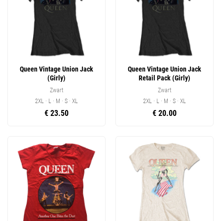
Queen Vintage Union Jack
Queen Vintage Union Jack
(Girly)
Retail Pack (Girly)
Zwart
Zwart
2XL · L · M · S · XL
2XL · L · M · S · XL
€ 23.50
€ 20.00