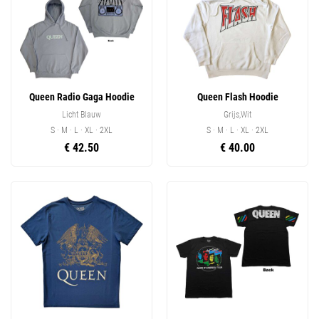
Queen Radio Gaga Hoodie
Queen Flash Hoodie
Licht Blauw
Grijs,Wit
S · M · L · XL · 2XL
S · M · L · XL · 2XL
€ 42.50
€ 40.00