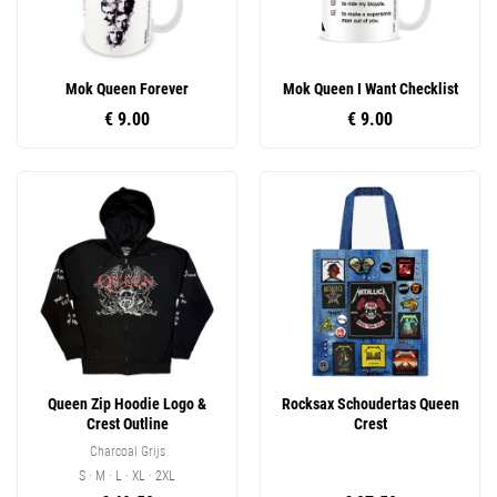
Mok Queen Forever
Mok Queen I Want Checklist
€ 9.00
€ 9.00
Queen Zip Hoodie Logo &
Rocksax Schoudertas Queen
Crest Outline
Crest
Charcoal Grijs
S · M · L · XL · 2XL