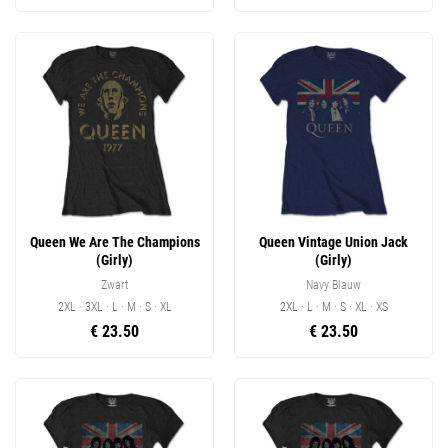
Queen We Are The Champions
Queen Vintage Union Jack
(Girly)
(Girly)
Zwart
Navy Blauw
2XL · 3XL · L · M · S · XL
2XL · L · M · S · XL · XS
€ 23.50
€ 23.50