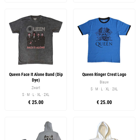
Queen Face It Alone Band (Dip
Queen Ringer Crest Logo
Dye)
Blauw
Zwart
S · M · L · XL · 2XL
S · M · L · XL · 2XL
€ 25.00
€ 25.00