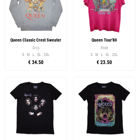
Queen Classic Crest Sweater
Queen Tour'80
Grijs
Roze
S · M · L · XL · 2XL
S · M · L · XL · 2XL
€ 34.50
€ 23.50