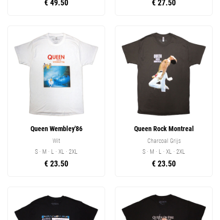
€ 49.50
€ 27.50
Queen Wembley'86
Queen Rock Montreal
Wit
Charcoal Grijs
S · M · L · XL · 2XL
S · M · L · XL · 2XL
€ 23.50
€ 23.50