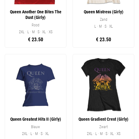
Queen Another One Bites The
Queen Mistress (Girly)
Dust (Girly)
Zand
Rood
L · M · S · XL
2XL · L · M · S · XL · XS
€ 23.50
€ 23.50
Queen Greatest Hits II (Girly)
Queen Gradient Crest (Girly)
Blauw
Zwart
2XL · L · M · S · XL
2XL · L · M · S · XL · XS