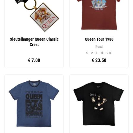
Sleutelhanger Queen Classic
Queen Tour 1980
Crest
Rood
S · M · L · XL · 2XL
€ 7.00
€ 23.50