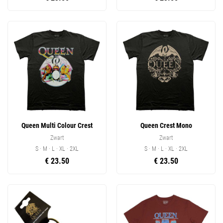
Queen Multi Colour Crest
Queen Crest Mono
Zwart
Zwart
S · M · L · XL · 2XL
S · M · L · XL · 2XL
€ 23.50
€ 23.50