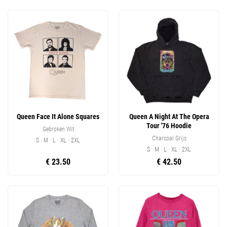
Queen Face It Alone Squares
Queen A Night At The Opera
Tour '76 Hoodie
Gebroken Wit
Charcoal Grijs
S · M · L · XL · 2XL
S · M · L · XL · 2XL
€ 23.50
€ 42.50