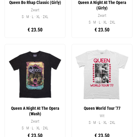
Queen Bo Rhap Classic (Girly)
Queen A Night At The Opera
(Girly)
Zwart
Zwart
S · M · L · XL · 2XL
S · M · L · XL · 2XL
€ 23.50
€ 23.50
Queen A Night At The Opera
Queen World Tour '77
(Wash)
Wit
Zwart
S · M · L · XL · 2XL
S · M · L · XL · 2XL
€ 23.50
€ 23.50