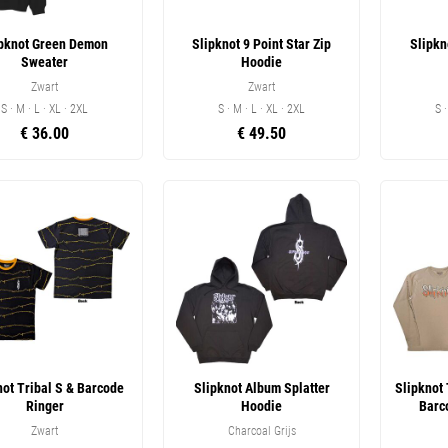
ipknot Green Demon
Slipknot 9 Point Star Zip
Slipkn
Sweater
Hoodie
Zwart
Zwart
S · M · L · XL · 2XL
S · M · L · XL · 2XL
S 
€ 36.00
€ 49.50
not Tribal S & Barcode
Slipknot Album Splatter
Slipknot
Ringer
Hoodie
Barc
Zwart
Charcoal Grijs