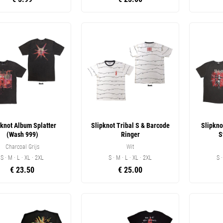
pknot Album Splatter
Slipknot Tribal S & Barcode
Slipkno
(Wash 999)
Ringer
S
Charcoal Grijs
Wit
S · M · L · XL · 2XL
S · M · L · XL · 2XL
S 
€ 23.50
€ 25.00