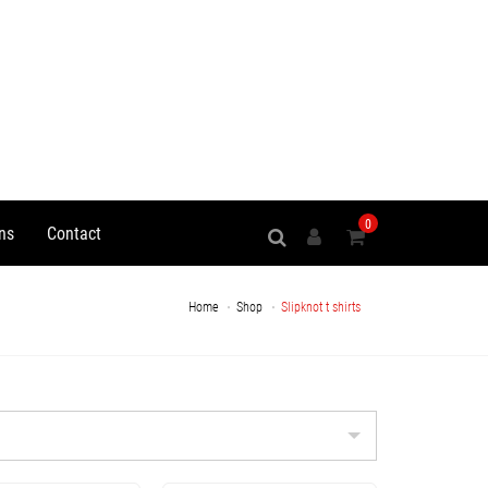
0
ns
Contact
Home
Shop
Slipknot t shirts