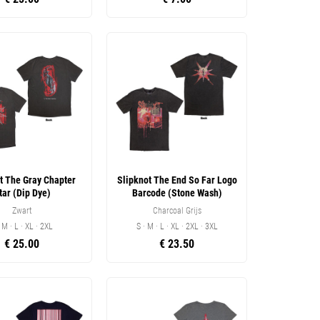
t The Gray Chapter
Slipknot The End So Far Logo
tar (Dip Dye)
Barcode (Stone Wash)
Zwart
Charcoal Grijs
· M · L · XL · 2XL
S · M · L · XL · 2XL · 3XL
€ 25.00
€ 23.50