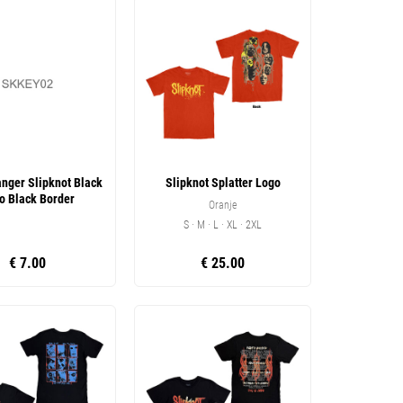
anger Slipknot Black
Slipknot Splatter Logo
o Black Border
Oranje
S · M · L · XL · 2XL
€ 7.00
€ 25.00