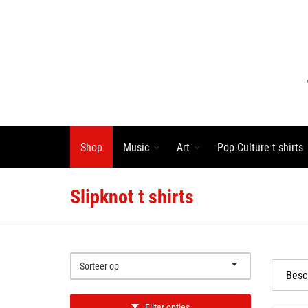
Shop
Music
Art
Pop Culture t shirts
Slipknot t shirts
Sorteer op
Besch
Filter opties