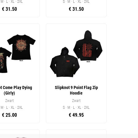
· M · L · XL · 2XL
S · M · L · XL · 2XL
€ 31.50
€ 31.50
ot Come Play Dying
Slipknot 9 Point Flag Zip
(Girly)
Hoodie
Zwart
Zwart
· M · L · XL · 2XL
S · M · L · XL · 2XL
€ 25.00
€ 49.95