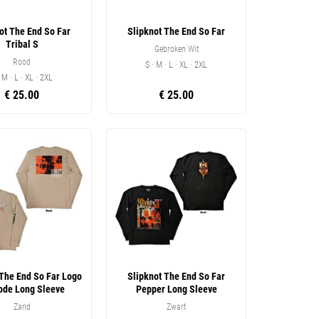
ot The End So Far
Slipknot The End So Far
Tribal S
Gebroken Wit
Rood
S · M · L · XL · 2XL
· M · L · XL · 2XL
€ 25.00
€ 25.00
 The End So Far Logo
Slipknot The End So Far
ode Long Sleeve
Pepper Long Sleeve
Zand
Zwart