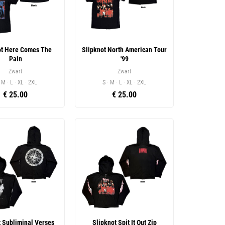
ot Here Comes The
Slipknot North American Tour
Pain
'99
Zwart
Zwart
· M · L · XL · 2XL
S · M · L · XL · 2XL
€ 25.00
€ 25.00
t Subliminal Verses
Slipknot Spit It Out Zip