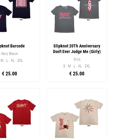
ipknot Barcode
Slipknot 20Th Anniversary
Don't Ever Judge Me (Girly)
Navy Blauw
Grijs
· M · L · XL · 2XL
S · M · L · XL · 2XL
€ 25.00
€ 25.00