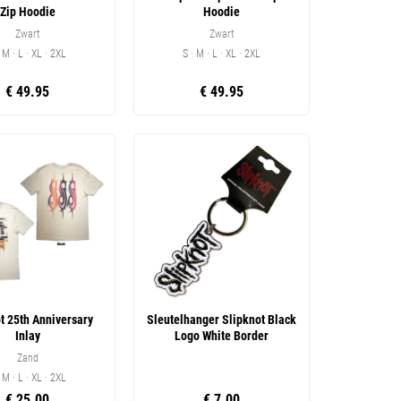
Zip Hoodie
Hoodie
Zwart
Zwart
· M · L · XL · 2XL
S · M · L · XL · 2XL
€ 49.95
€ 49.95
t 25th Anniversary
Sleutelhanger Slipknot Black
Inlay
Logo White Border
Zand
· M · L · XL · 2XL
€ 25.00
€ 7.00