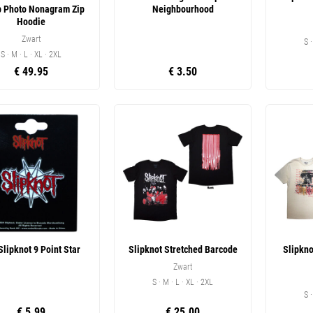
p Photo Nonagram Zip
Neighbourhood
Hoodie
Zwart
S 
S · M · L · XL · 2XL
€ 49.95
€ 3.50
Slipknot 9 Point Star
Slipknot Stretched Barcode
Slipkno
Zwart
S · M · L · XL · 2XL
S 
€ 5.99
€ 25.00