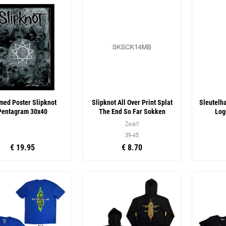
med Poster Slipknot
Slipknot All Over Print Splat
Sleutelh
Pentagram 30x40
The End So Far Sokken
Log
Zwart
39-45
€ 19.95
€ 8.70