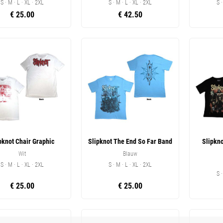
S · M · L · XL · 2XL
S · M · L · XL · 2XL
S 
€ 25.00
€ 42.50
pknot Chair Graphic
Slipknot The End So Far Band
Slipkn
Wit
Blauw
S · M · L · XL · 2XL
S · M · L · XL · 2XL
S 
€ 25.00
€ 25.00