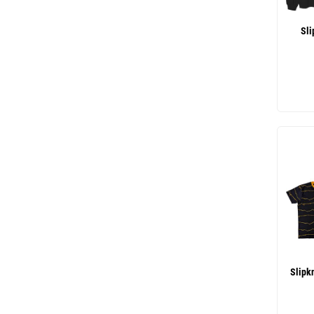
Sl
Slipk