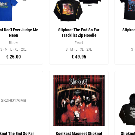
ot Don't Ever Judge Me
Slipknot The End So Far
Slipkn
Neon
Tracklist Zip Hoodie
Blauw
Zwart
S · M · L · XL · 2XL
S · M · L · XL · 2XL
S 
€ 25.00
€ 49.95
pknot The End So Far
Koelkast Magneet Slipknot
Slipkno