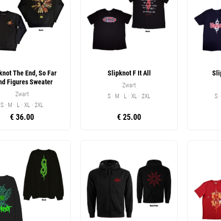
knot The End, So Far
Slipknot F It All
Sl
nd Figures Sweater
Zwart
Zwart
S · M · L · XL · 2XL
S 
S · M · L · XL · 2XL
€ 36.00
€ 25.00